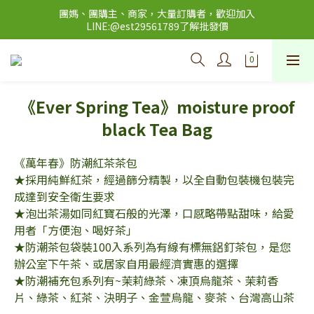
歡迎光臨萬年春官網🎉台灣本島訂購滿2000元免運費，台灣外島
團媽、團購主、商家，大量訂購者，歡迎加入
(澎、金、馬)、以及海外訂單運費另計
LINE:@est29561789了解批發價
歡迎光臨萬年春官網🎉台灣本島訂購滿2000元免運費，台灣外島
(澎、金、馬)、以及海外訂單運費另計
《Ever Spring Tea》moisture proof
black Tea Bag
《萬年春》防潮紅茶茶包
★採用純鮮紅茶，經過篩分精製，以全自動包裝機包裝完
成達到安全衛生要求
★泡出茶湯如同紅寶石般的光澤，口感略帶點甜味，給愛
用者「方便泡、喝好茶」 
★防潮茶包袋裝100入系列為有線有標無鋁釘茶包，是您
辦公室下午茶、或居家自用最經濟實惠的選擇
★防潮補充包系列有~茉莉綠茶、凍頂烏龍茶、茉莉香
片、綠茶、紅茶、決明子、金萱烏龍、麥茶、台灣高山茶