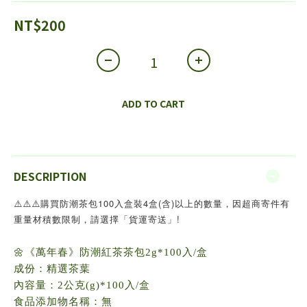
NT$200
ADD TO CART
DESCRIPTION
⚠️
⚠️
⚠️
購買防潮茶包100入盒裝4盒(含)以上的數量，因超商寄件有
重量材積數限制，請選擇「貨運寄送」!
🌼
《萬年春》防潮紅茶茶包2g*100入/盒
成份：精選茶葉
內容量：2公克(g)*100入/盒
食品添加物名稱：無