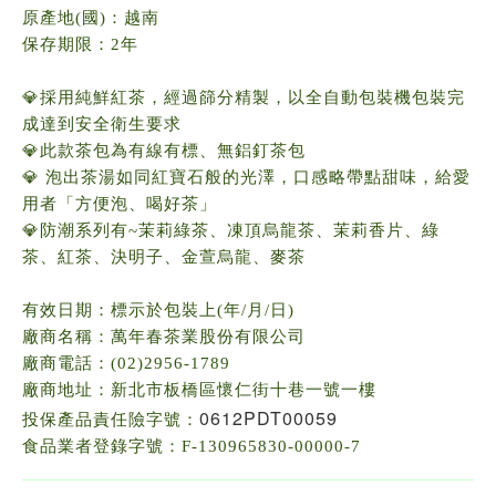
原產地(國)：越南
保存期限：2年
💎
採用純鮮紅茶，經過篩分精製，以全自動包裝機包裝完
成達到安全衛生要求
💎
此款茶包為有線有標、無鋁釘茶包
💎
泡出茶湯如同紅寶石般的光澤，口感略帶點甜味，給愛
用者「方便泡、喝好茶」
💎
防潮系列有~茉莉綠茶、凍頂烏龍茶、茉莉香片、綠
茶、紅茶、決明子、金萱烏龍、麥茶
有效日期：標示於包裝上(年/月/日)
廠商名稱：萬年春茶業股份有限公司
廠商電話：(02)2956-1789
廠商地址：新北市板橋區懷仁街十巷一號一樓
0612PDT00059
投保產品責任險字號：
食品業者登錄字號：F-130965830-00000-7